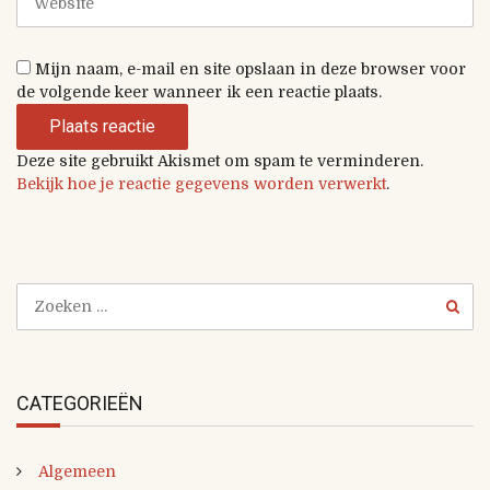
l
e
e
a
b
c
s
Mijn naam, e-mail en site opslaan in deze browser voor
t
i
de volgende keer wanneer ik een reactie plaats.
i
t
e
e
(
Deze site gebruikt Akismet om spam te verminderen.
*
Bekijk hoe je reactie gegevens worden verwerkt
.
)
CATEGORIEËN
Algemeen