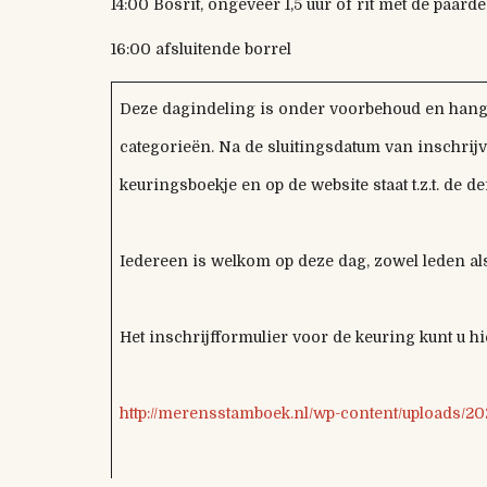
14:00 Bosrit, ongeveer 1,5 uur of rit met de paar
16:00 afsluitende borrel
Deze dagindeling is onder voorbehoud en hang
categorieën. Na de sluitingsdatum van inschrij
keuringsboekje en op de website staat t.z.t. de de
Iedereen is welkom op deze dag, zowel leden als
Het inschrijfformulier voor de keuring kunt u h
http://merensstamboek.nl/wp-content/uploads/2